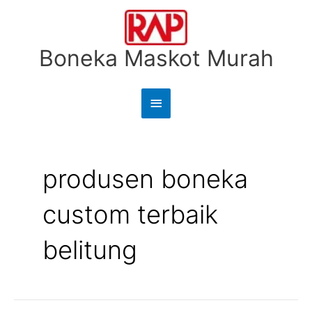
Lewati
Menu
ke
Utama
konten
Boneka Maskot Murah
Cari
untuk:
produsen boneka
custom terbaik
belitung