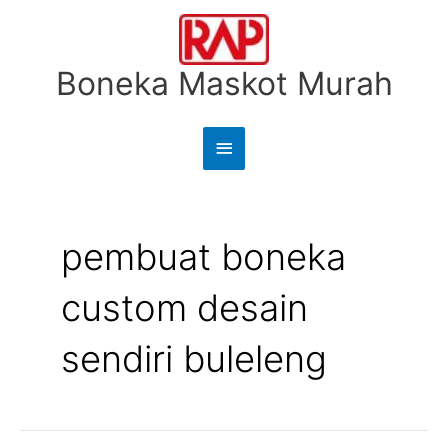
Lewati
Menu
ke
Utama
konten
Boneka Maskot Murah
Cari
untuk:
pembuat boneka
custom desain
sendiri buleleng