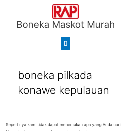
Lewati
Menu
ke
Utama
konten
Boneka Maskot Murah
Cari
untuk:
boneka pilkada
konawe kepulauan
Sepertinya kami tidak dapat menemukan apa yang Anda cari.